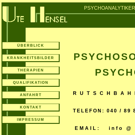
PSYCHOANALYTIKE
ÜBERBLICK
PSYCHOSO
KRANKHEITSBILDER
PSYCH
THERAPIEN
QUALIFIKATION
RUTSCHBAH
ANFAHRT
KONTAKT
TELEFON: 040 / 89 
IMPRESSUM
EMAIL:
info @