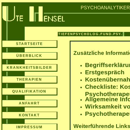
PSYCHOANALYTIKE
TIEFENPSYCHOLOG.FUND.PSY.
STARTSEITE
Zusätzliche Informat
ÜBERBLICK
Begriffserklär
KRANKHEITSBILDER
Erstgespräch
Kostenübernah
THERAPIEN
Checkliste: Ko
QUALIFIKATION
Psychotherapeu
Allgemeine Inf
ANFAHRT
Wirksamkeit v
Psychotherape
KONTAKT
Weiterführende Links
IMPRESSUM