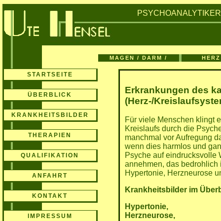
PSYCHOANALYTIKE
MAGEN / DARM /
HERZ
BLASE
KREISL
STARTSEITE
Erkrankungen des ka
ÜBERBLICK
(Herz-/Kreislaufsyst
KRANKHEITSBILDER
Für viele Menschen klingt 
Kreislaufs durch die Psyche
THERAPIEN
manchmal vor Aufregung das
wenn dies harmlos und ganz
Psyche auf eindrucksvolle
QUALIFIKATION
annehmen, das bedrohlich i
Hypertonie, Herzneurose u
ANFAHRT
Krankheitsbilder im Über
KONTAKT
Hypertonie,
Herzneurose,
IMPRESSUM